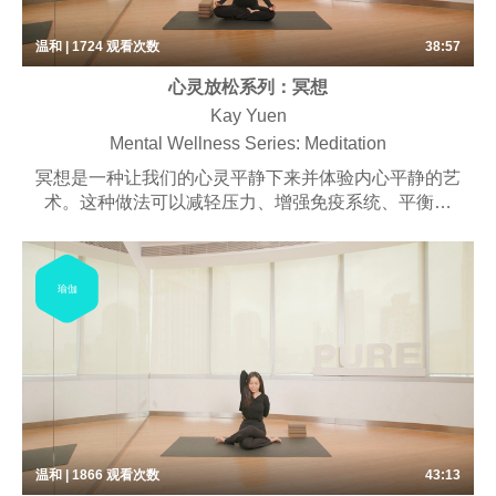
温和 | 1724
观看次数
38:57
心灵放松系列：冥想
Kay Yuen
Mental Wellness Series: Meditation
冥想是一种让我们的心灵平静下来并体验内心平静的艺
术。这种做法可以减轻压力、增强免疫系统、平衡情
绪、转变消极思维、让您思路清晰并激发创造力。冥想
不仅仅是一种放松，它还能让你积极地应对世界给你带
来的一切。我们特别设计的课程让您有机会有效地重置
瑜伽
身心，以全新的宁静面对世界。
温和 | 1866
观看次数
43:13