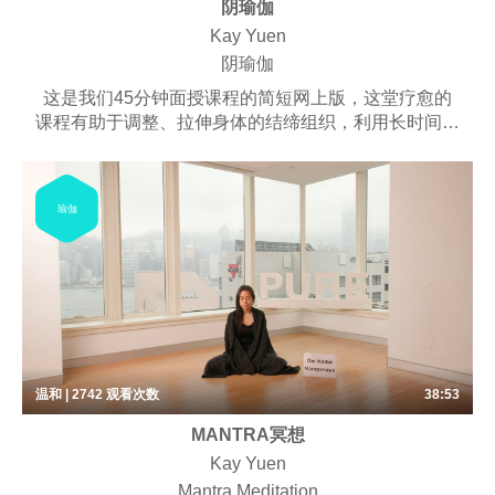
阴瑜伽
Kay Yuen
阴瑜伽
这是我们45分钟面授课程的简短网上版，这堂疗愈的
课程有助于调整、拉伸身体的结缔组织，利用长时间停
留与深度延展，培养安定的呼吸节奏，锻炼内观的专注
力。课程可能包含些许呼吸练习、梵唱，以及冥想。
适合不想费力，又能达到伸展效果的练习者。
瑜伽
温和 | 2742
观看次数
38:53
MANTRA冥想
Kay Yuen
Mantra Meditation