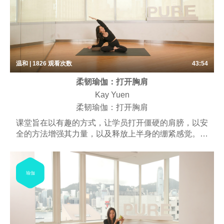
温和 | 1826
观看次数
43:54
柔韧瑜伽：打开胸肩
Kay Yuen
柔韧瑜伽：打开胸肩
课堂旨在以有趣的方式，让学员打开僵硬的肩膀，以安
全的方法增强其力量，以及释放上半身的绷紧感觉。学
员将会学习肩膀的全方位运动，以及打开胸部和改善姿
势的式子。课堂或包括一些呼吸练习、梵唱，以及冥
想。
瑜伽