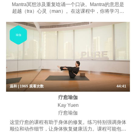
Mantra冥想涉及重复唸诵一个口诀。Mantra的意思是
超越（tra）心灵（man）。在这课程中，你将学习唱
诵的好处以及各种口诀的含义。透过这种冥想技巧，我
们能够释放压力、平静心灵、找到快乐，并培养更深刻
的心灵连结。
瑜伽
温和 | 1965
观看次数
44:41
疗愈瑜伽
Kay Yuen
疗愈瑜伽
这堂疗愈的课程有助于身体的修复。练习特别强调身体
顺位和动作细节，让身体恢复健康活力。课程可能包含
些许呼吸练习、梵唱，以及冥想。