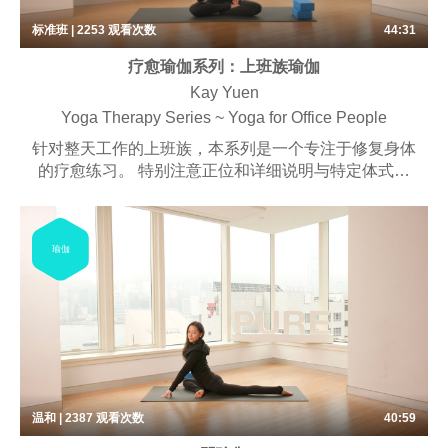
标准班 | 2253
观看次数
44:31
疗愈瑜伽系列：上班族瑜伽
Kay Yuen
Yoga Therapy Series ~ Yoga for Office People
针对整天工作的上班族，本系列是一个专注于修复身体
的疗愈练习。 特别注意正位和详细说明与特定体式相
结合，让身体回复健康状态。 课堂或会用到一些辅
具。
瑜伽
温和 | 2387
观看次数
40:59