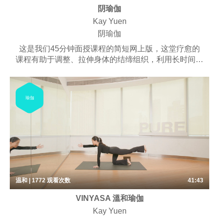
阴瑜伽
Kay Yuen
阴瑜伽
这是我们45分钟面授课程的简短网上版，这堂疗愈的
课程有助于调整、拉伸身体的结缔组织，利用长时间停
留与深度延展，培养安定的呼吸节奏，锻炼内观的专注
力。课程可能包含些许呼吸练习、梵唱，以及冥想。
适合不想费力，又能达到伸展效果的练习者。
瑜伽
温和 | 1772
观看次数
41:43
VINYASA 溫和瑜伽
Kay Yuen