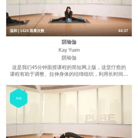
温和 | 1424
观看次数
44:37
阴瑜伽
Kay Yuen
阴瑜伽
这是我们45分钟面授课程的简短网上版，这堂疗愈的
课程有助于调整、拉伸身体的结缔组织，利用长时间停
留与深度延展，培养安定的呼吸节奏，锻炼内观的专注
力。课程可能包含些许呼吸练习、梵唱，以及冥想。
适合不想费力，又能达到伸展效果的练习者。
瑜伽