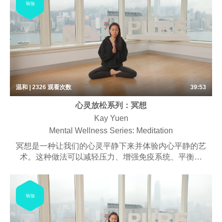
瑜伽
身心，以全新的宁静面对世界。
温和 | 2326
观看次数
39:53
心灵放松系列：冥想
Kay Yuen
Mental Wellness Series: Meditation
冥想是一种让我们的心灵平静下来并体验内心平静的艺
术。这种做法可以减轻压力、增强免疫系统、平衡情
绪、转变消极思维、让您思路清晰并激发创造力。冥想
不仅仅是一种放松，它还能让你积极地应对世界给你带
来的一切。我们特别设计的课程让您有机会有效地重置
瑜伽
身心，以全新的宁静面对世界。