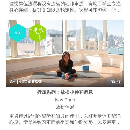
这类体位法课程没有连续的动作串连，有助于学生专注
身心连结，提升觉知以及稳定性。课程可能包含一些呼
吸练习、梵唱，以及冥想。
瑜伽
温和 | 4483
观看次数
32:43
抒压系列：放松拉伸和调息
Kay Yuen
放松伸展
重点透过温和的姿势和辅具的使用，以打开身体并澄净
心灵。学员将练习不同的坐姿和仰卧姿势，以及用更长
的时间保持体式。可能包括一些呼吸练习、梵唱和冥