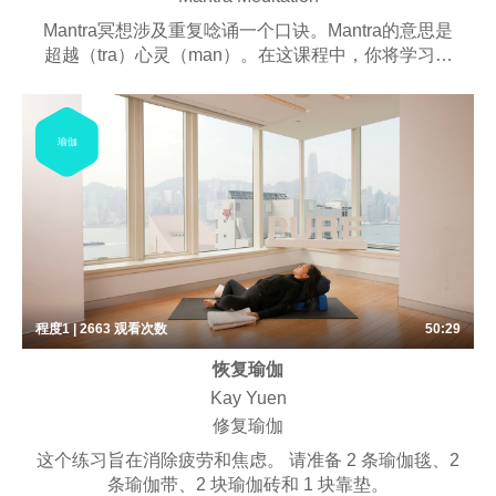
Mantra冥想涉及重复唸诵一个口诀。Mantra的意思是
超越（tra）心灵（man）。在这课程中，你将学习唱
诵的好处以及各种口诀的含义。透过这种冥想技巧，我
们能够释放压力、平静心灵、找到快乐，并培养更深刻
的心灵连结。
瑜伽
程度1 | 2663
观看次数
50:29
恢复瑜伽
Kay Yuen
修复瑜伽
这个练习旨在消除疲劳和焦虑。 请准备 2 条瑜伽毯、2
条瑜伽带、2 块瑜伽砖和 1 块靠垫。