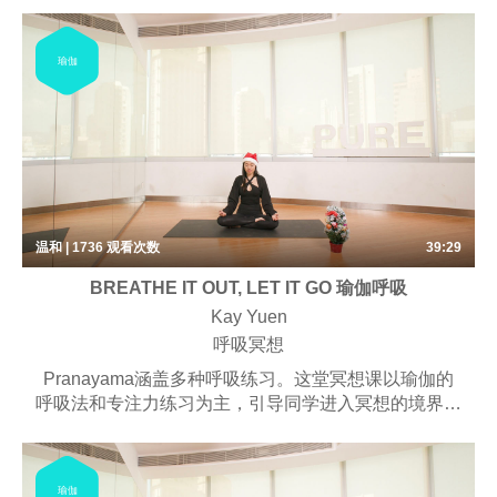
瑜伽
温和 | 1736
观看次数
39:29
BREATHE IT OUT, LET IT GO 瑜伽呼吸
Kay Yuen
呼吸冥想
Pranayama涵盖多种呼吸练习。这堂冥想课以瑜伽的
呼吸法和专注力练习为主，引导同学进入冥想的境界。
持续练习可以净化身心、沉淀心灵，最终达到深层放
松、平静、愉悦的功效。课堂可能包含一些简单的体位
法。
瑜伽