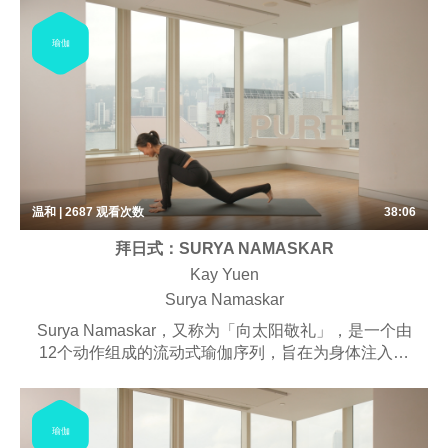
进入这两个姿势及其变化，并听取详细的指导，紧接着
进行对应的伸展动作，最后进入最终的放松状态。虽然
瑜伽
这些姿势可能具有挑战性，但它们可以为身心和情感健
康带来许多益处。
温和 | 2687
观看次数
38:06
拜日式：SURYA NAMASKAR
Kay Yuen
Surya Namaskar
Surya Namaskar，又称为「向太阳敬礼」，是一个由
12个动作组成的流动式瑜伽序列，旨在为身体注入能
量，平静心灵。传统上，这个练习是为了向太阳表示敬
意，感谢太阳提供的能量和光明。在这个课堂中，您将
会跟随呼吸的节奏进行几轮太阳礼拜。课程包括呼吸、
瑜伽
冥想和唱诵，培养内在的平静与健康感觉。