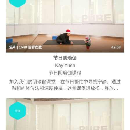
适合渴望安定思绪、焕发身心的同学。
温和 | 1648
观看次数
42:58
节日阴瑜伽
Kay Yuen
节日阴瑜伽课程
加入我们的阴瑜伽课堂，在节日繁忙中寻找宁静。通过
温和的体位法和深度伸展，这堂课促进放松，释放压
力，培养内心平和。抓住这个机会来恢复平衡，充电能
量，在节庆季节保持冷静。
瑜伽