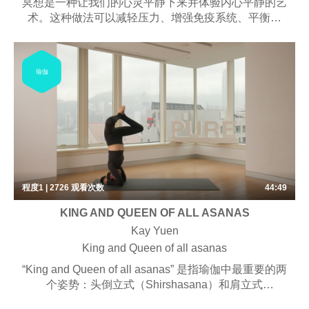
冥想是一种让我们的心灵平静下来并体验内心平静的艺
术。这种做法可以减轻压力、增强免疫系统、平衡情
绪、转变消极思维、让您思路清晰并激发创造力。冥想
不仅仅是一种放松，它还能让你积极地应对世界给你带
来的一切。我们特别设计的课程让您有机会有效地重置
瑜伽
身心，以全新的宁静面对世界。
程度1 | 2726
观看次数
44:49
KING AND QUEEN OF ALL ASANAS
Kay Yuen
King and Queen of all asanas
“King and Queen of all asanas” 是指瑜伽中最重要的两
个姿势：头倒立式（Shirshasana）和肩立式
（Sarvangasana）。在课堂中，您将会通过预备动作