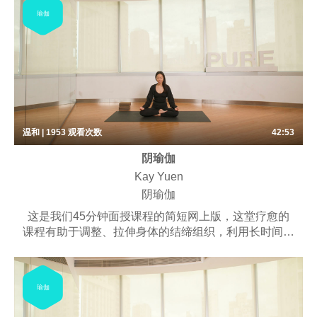
瑜伽
温和 | 1953
观看次数
42:53
阴瑜伽
Kay Yuen
阴瑜伽
这是我们45分钟面授课程的简短网上版，这堂疗愈的
课程有助于调整、拉伸身体的结缔组织，利用长时间停
留与深度延展，培养安定的呼吸节奏，锻炼内观的专注
力。课程可能包含些许呼吸练习、梵唱，以及冥想。
适合不想费力，又能达到伸展效果的练习者。
瑜伽