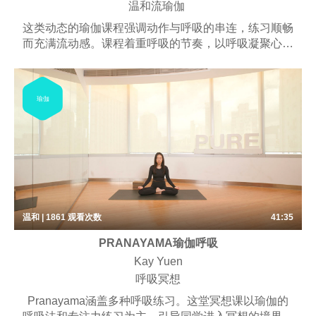
温和流瑜伽
这类动态的瑜伽课程强调动作与呼吸的串连，练习顺畅
而充满流动感。课程着重呼吸的节奏，以呼吸凝聚心智
的专注力，体位法停留的时间比较短。课程可能包含一
些呼吸练习、梵唱，以及冥想。 适合所有想要和缓运
动、适度伸展的练习者。这堂课程以伸展为主轴，有助
瑜伽
练习者了解呼吸和动作的串连方式。
温和 | 1861
观看次数
41:35
PRANAYAMA瑜伽呼吸
Kay Yuen
呼吸冥想
Pranayama涵盖多种呼吸练习。这堂冥想课以瑜伽的