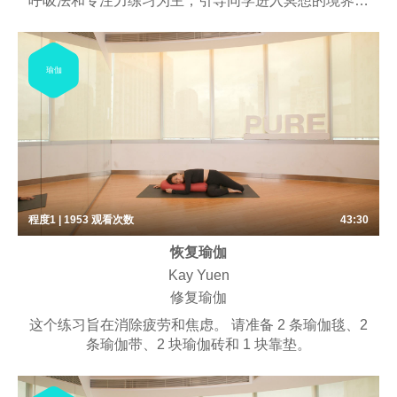
呼吸法和专注力练习为主，引导同学进入冥想的境界。
持续练习可以净化身心、沉淀心灵，最终达到深层放
松、平静、愉悦的功效。课堂可能包含一些简单的体位
法。
瑜伽
适合渴望安定思绪、焕发身心的同学。
程度1 | 1953
观看次数
43:30
恢复瑜伽
Kay Yuen
修复瑜伽
这个练习旨在消除疲劳和焦虑。 请准备 2 条瑜伽毯、2
条瑜伽带、2 块瑜伽砖和 1 块靠垫。