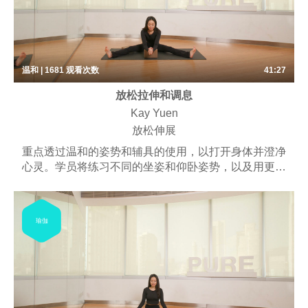
温和 | 1681
观看次数
41:27
放松拉伸和调息
Kay Yuen
放松伸展
重点透过温和的姿势和辅具的使用，以打开身体并澄净
心灵。学员将练习不同的坐姿和仰卧姿势，以及用更长
的时间保持体式。可能包括一些呼吸练习、梵唱和冥
想。
瑜伽