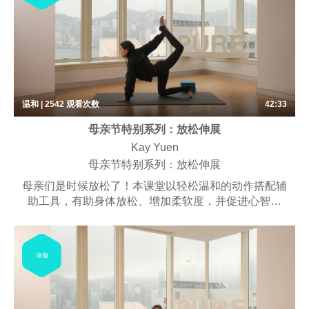
温和 | 2542
观看次数
42:33
母亲节特别系列：放松伸展
Kay Yuen
母亲节特别系列：放松伸展
母亲们是时候放松了！本课堂以轻松温和的动作搭配辅
助工具，有助身体放松、增加柔软度，并促进心智平
静。练习大多以坐姿和地板动作为主，某些体位法的停
留时间比较长。课程可能包含些许呼吸练习、梵唱，以
及冥想。
瑜伽