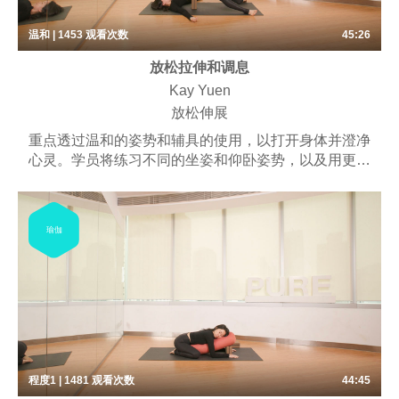
温和 | 1453
观看次数
45:26
放松拉伸和调息
Kay Yuen
放松伸展
重点透过温和的姿势和辅具的使用，以打开身体并澄净
心灵。学员将练习不同的坐姿和仰卧姿势，以及用更长
的时间保持体式。可能包括一些呼吸练习、梵唱和冥
想。
瑜伽
程度1 | 1481
观看次数
44:45