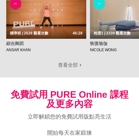
健身
瑜伽
標準班 | 2028
觀看次數
46:28
程度1 | 2339
觀看次數
綜合舞蹈
恢復瑜伽
ANSAR KHAN
NICOLE WONG
查看全部
免費試用 PURE Online 課程
及更多內容
立即解鎖您的免費試用版點亮生活
開始每天在家鍛煉