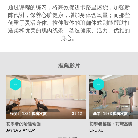
通过课程的练习，将高效促进卡路里燃烧，加强新
陈代谢，保养心脏健康，增加身体含氧量；而那些
侧重于灵活身体、拉伸肢体的瑜伽体式则能帮助打
造柔和优美的肌肉线条。塑造健康、活力、优雅的
身心。
推薦影片
瑜伽
瑜伽
程度1 | 1821
觀看次數
31:12
基本 | 1973
觀看次數
初學者的哈達瑜伽
初學者基礎：前彎基礎
JAYNA STAYKOV
ERO XU