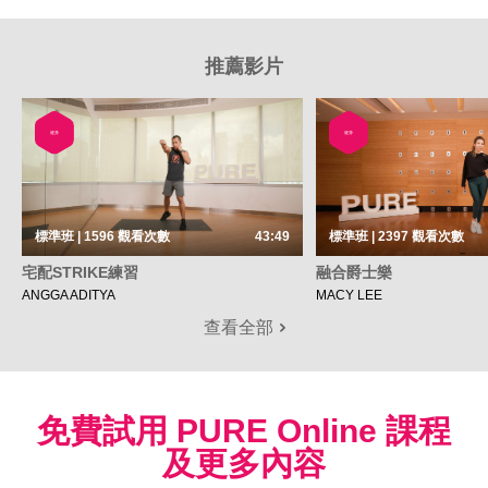
推薦影片
健身
健身
標準班 | 1596
觀看次數
43:49
標準班 | 2397
觀看次數
宅配STRIKE練習
融合爵士樂
ANGGA ADITYA
MACY LEE
查看全部
免費試用 PURE Online 課程
及更多內容