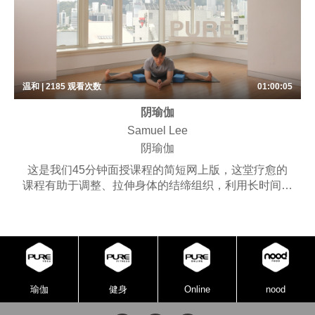
温和 | 2185
观看次数
01:00:05
阴瑜伽
Samuel Lee
阴瑜伽
这是我们45分钟面授课程的简短网上版，这堂疗愈的
课程有助于调整、拉伸身体的结缔组织，利用长时间停
留与深度延展，培养安定的呼吸节奏，锻炼内观的专注
力。课程可能包含些许呼吸练习、梵唱，以及冥想。
适合不想费力，又能达到伸展效果的练习者。
瑜伽
健身
Online
nood