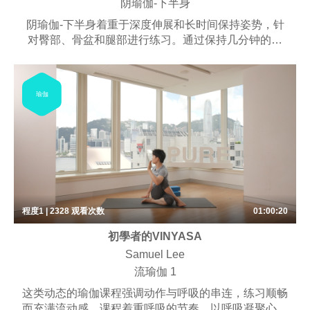
阴瑜伽-下半身
阴瑜伽-下半身着重于深度伸展和长时间保持姿势，针
对臀部、骨盆和腿部进行练习。通过保持几分钟的姿
势，改善灵活性，释放紧张，刺激结缔组织。这种缓慢
节奏的练习增强血液循环，增加关节活动性，培养下半
身的放松和平衡感。
瑜伽
程度1 | 2328
观看次数
01:00:20
初學者的VINYASA
Samuel Lee
流瑜伽 1
这类动态的瑜伽课程强调动作与呼吸的串连，练习顺畅
而充满流动感。课程着重呼吸的节奏，以呼吸凝聚心智