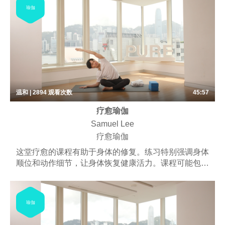
动、适度伸展的练习者。这堂课程以伸展为主轴，有助
瑜伽
练习者了解呼吸和动作的串连方式。
温和 | 2894
观看次数
45:57
疗愈瑜伽
Samuel Lee
疗愈瑜伽
这堂疗愈的课程有助于身体的修复。练习特别强调身体
顺位和动作细节，让身体恢复健康活力。课程可能包含
些许呼吸练习、梵唱，以及冥想。
瑜伽