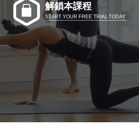
解鎖本課程
START YOUR FREE TRIAL TODAY