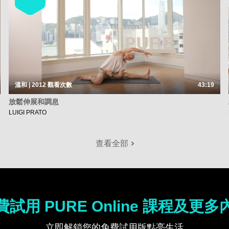
溫和 | 2012
觀看次數
43:19
放鬆伸展和調息
LUIGI PRATO
查看全部
費試用 PURE Online 課程及更多
立即解鎖您的免費試用版點亮生活