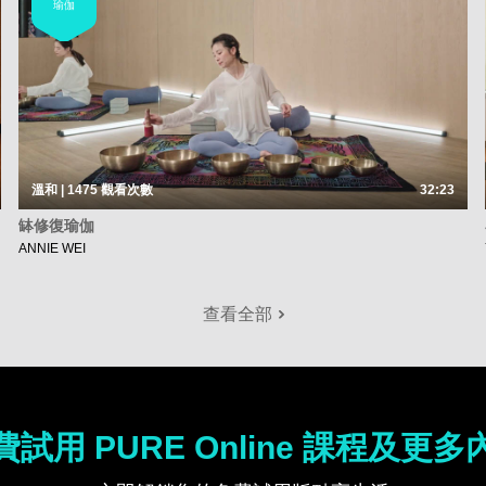
瑜伽
溫和 | 1475
觀看次數
32:23
缽修復瑜伽
ANNIE WEI
查看全部
費試用 PURE Online 課程及更多