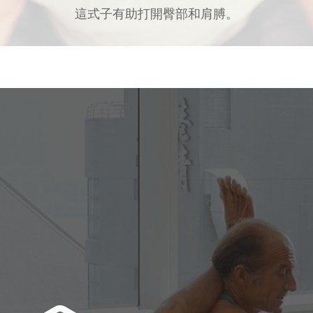
這式子有助打開臀部和肩膊。