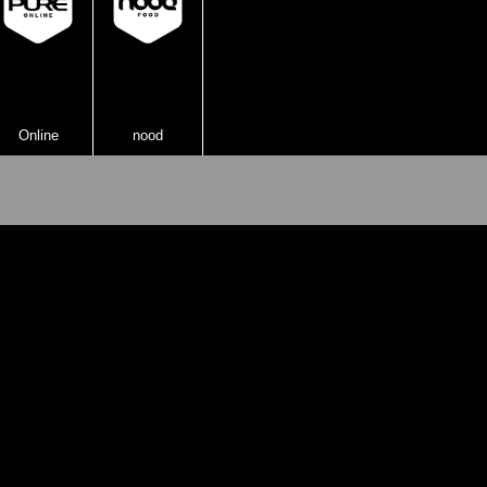
Online
nood