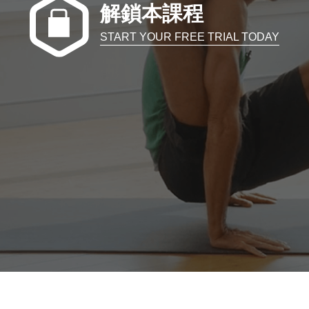
解鎖本課程
START YOUR FREE TRIAL TODAY