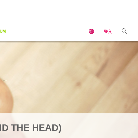
IUM
登入
 THE HEAD)