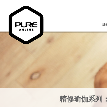
課
精修瑜伽系列：BH