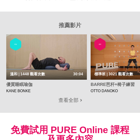
推薦影片
瑜伽
健身
溫和 | 1448
觀看次數
30:04
標準班 | 3021
觀看次數
優質睡眠瑜伽
BARRE芭杆+椅子練習
KANE BONKE
OTTO DANOKO
查看全部
免費試用 PURE Online 課程
及更多內容