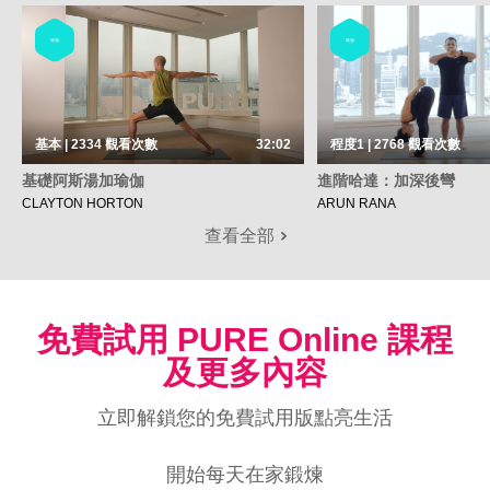
瑜伽
瑜伽
基本 | 2334
觀看次數
32:02
程度1 | 2768
觀看次數
基礎阿斯湯加瑜伽
進階哈達：加深後彎
CLAYTON HORTON
ARUN RANA
查看全部
免費試用 PURE Online 課程
及更多內容
立即解鎖您的免費試用版點亮生活
開始每天在家鍛煉