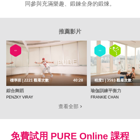
同參與充滿樂趣、鍛鍊全身的鍛煉。
推薦影片
健身
瑜伽
標準班 | 2221
觀看次數
40:28
程度1 | 3593
觀看次數
綜合舞蹈
瑜伽訓練平衡力
PENZKY VIRAY
FRANKIE CHAN
查看全部
免費試用 PURE Online 課程