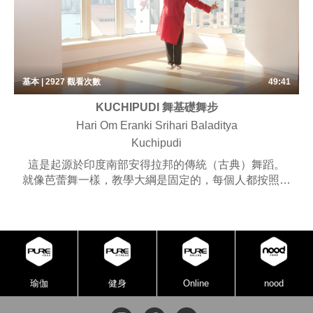
基本 | 2927
觀看次數
49:41
KUCHIPUDI 舞基礎舞步
Hari Om Eranki Srihari Baladitya
Kuchipudi
這是起源於印度南部安得拉邦的傳統（古典）舞蹈。
就像芭蕾舞一樣，教學大綱是固定的，每個人都按照自
己的節奏單獨學習。
瑜伽
健身
Online
nood