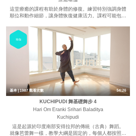
這堂療癒的課程有助於身體的修復。練習特別強調身體
順位和動作細節，讓身體恢復健康活力。課程可能包含
些許呼吸練習、梵唱，以及冥想。
瑜伽
基本 | 1987
觀看次數
54:26
KUCHIPUDI 舞基礎舞步 4
Hari Om Eranki Srihari Baladitya
Kuchipudi
這是起源於印度南部安得拉邦的傳統（古典）舞蹈。
就像芭蕾舞一樣，教學大綱是固定的，每個人都按照自