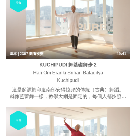
瑜伽
基本 | 2307
觀看次數
49:41
KUCHIPUDI 舞基礎舞步 2
Hari Om Eranki Srihari Baladitya
Kuchipudi
這是起源於印度南部安得拉邦的傳統（古典）舞蹈。
就像芭蕾舞一樣，教學大綱是固定的，每個人都按照自
己的節奏單獨學習。
瑜伽