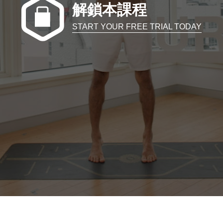
解鎖本課程
START YOUR FREE TRIAL TODAY