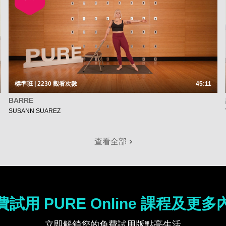
標準班 | 2230
觀看次數
45:11
BARRE
SUSANN SUAREZ
查看全部
費試用 PURE Online 課程及更多
立即解鎖您的免費試用版點亮生活