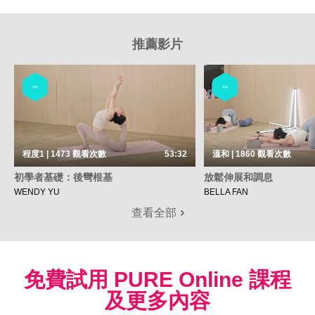
推薦影片
瑜伽
瑜伽
程度1 | 1473
觀看次數
53:32
溫和 | 1860
觀看次數
初學者基礎：後彎根基
放鬆伸展和調息
WENDY YU
BELLA FAN
查看全部
免費試用 PURE Online 課程
及更多內容