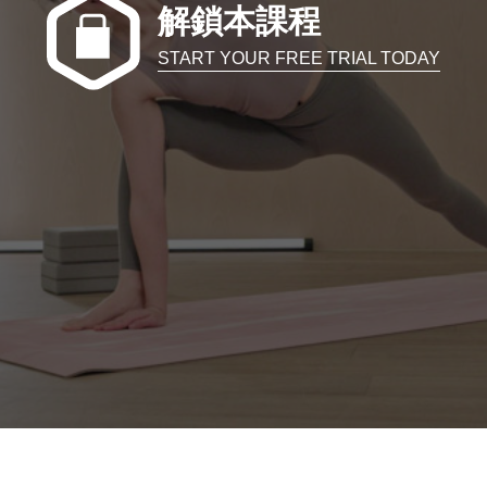
解鎖本課程
START YOUR FREE TRIAL TODAY