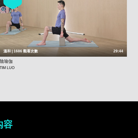
溫和 | 1686
觀看次數
29:44
陰瑜伽
TIM LUO
內容