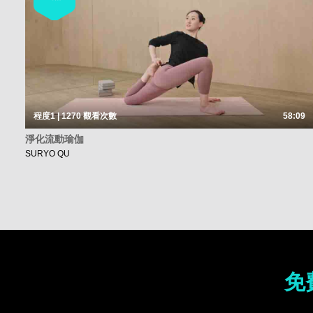
程度1 | 1270
觀看次數
58:09
淨化流動瑜伽
SURYO QU
免