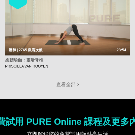
溫和 | 2765
觀看次數
23:54
柔韌瑜伽：靈活脊椎
PRISCILLA VAN ROOYEN
查看全部
費試用 PURE Online 課程及更多
立即解鎖您的免費試用版點亮生活