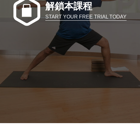
解鎖本課程
START YOUR FREE TRIAL TODAY