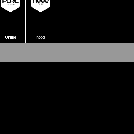
Online
nood