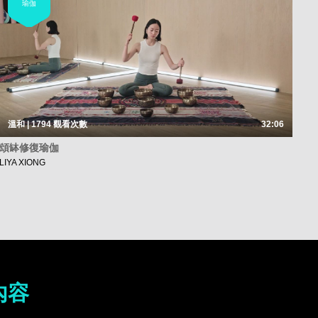
瑜伽
溫和 | 1794
觀看次數
32:06
頌缽修復瑜伽
LIYA XIONG
內容