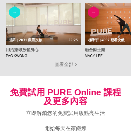
瑜伽
健身
溫和 | 2031
觀看次數
22:25
標準班 | 4097
觀看次數
用治療球放鬆身心
融合爵士樂
PAG KWONG
MACY LEE
查看全部
免費試用 PURE Online 課程
及更多內容
立即解鎖您的免費試用版點亮生活
開始每天在家鍛煉