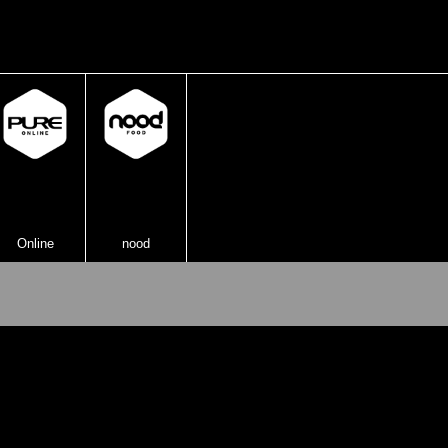
Online
nood