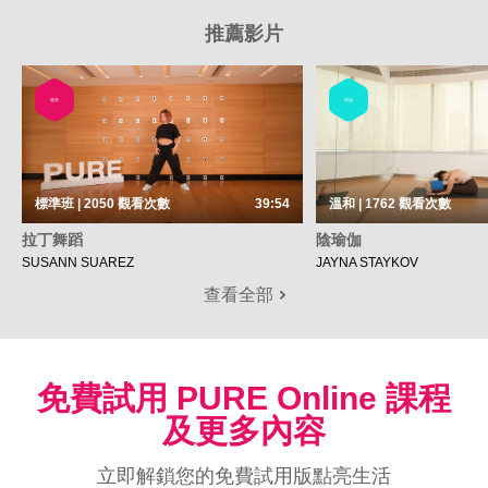
推薦影片
健身
瑜伽
標準班 | 2050
觀看次數
39:54
溫和 | 1762
觀看次數
拉丁舞蹈
陰瑜伽
SUSANN SUAREZ
JAYNA STAYKOV
查看全部
免費試用 PURE Online 課程
及更多內容
立即解鎖您的免費試用版點亮生活