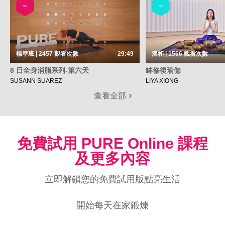
健身
瑜伽
標準班 | 2457
觀看次數
29:49
溫和 | 1566
觀看次數
8 日全身消脂系列-第六天
缽修復瑜伽
SUSANN SUAREZ
LIYA XIONG
查看全部
免費試用 PURE Online 課程
及更多內容
立即解鎖您的免費試用版點亮生活
開始每天在家鍛煉