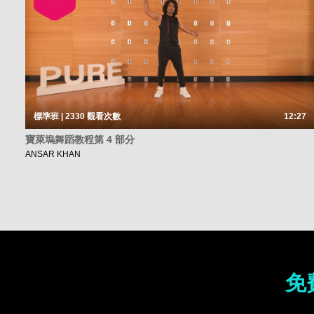
標準班 | 2330
觀看次數
12:27
寶萊塢舞蹈教程第 4 部分
ANSAR KHAN
免