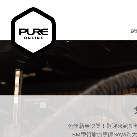
課
兔年新春快樂！歡迎來到新
BM帶領瑜伽導師Soya為