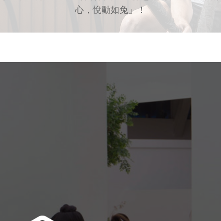
心，悅動如兔」！