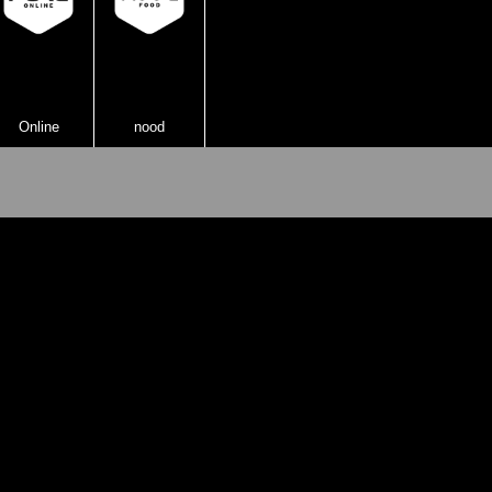
Online
nood