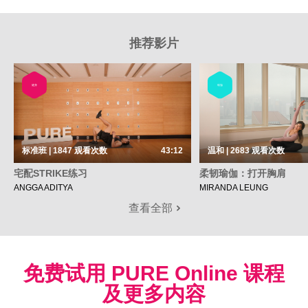
推荐影片
健身
瑜伽
标准班 | 1847
观看次数
43:12
温和 | 2683
观看次数
宅配STRIKE练习
柔韧瑜伽：打开胸肩
ANGGA ADITYA
MIRANDA LEUNG
查看全部
免费试用 PURE Online 课程
及更多内容