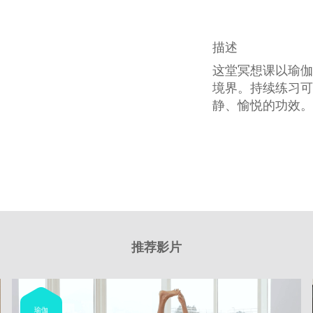
描述
这堂冥想课以瑜伽
境界。持续练习可
静、愉悦的功效。
推荐影片
瑜伽