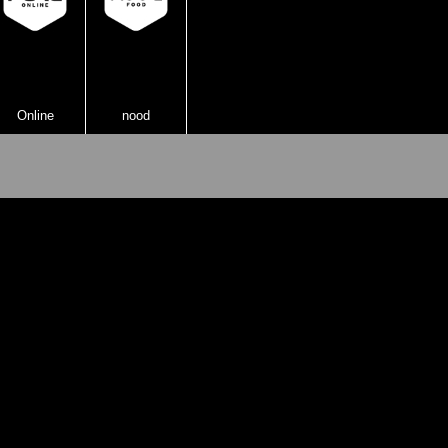
Online
nood