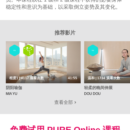
稳定性和意识为基础，以采取倒立姿势及其变化。
推荐影片
瑜伽
瑜伽
程度1 | 4117
观看次数
41:55
温和 | 1734
观看次数
阴阳瑜伽
轻柔的晚间伸展
MIA YU
DOU DOU
查看全部
免费试用 PURE Online 课程