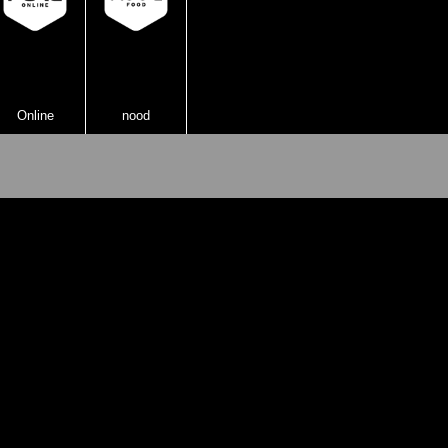
Online
nood