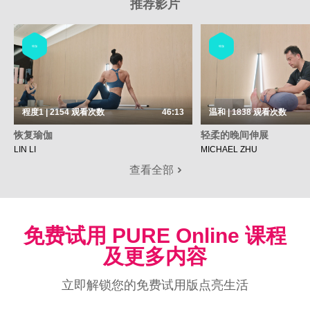
推荐影片
瑜伽
瑜伽
程度1 | 2154
观看次数
46:13
温和 | 1838
观看次数
恢复瑜伽
轻柔的晚间伸展
LIN LI
MICHAEL ZHU
查看全部
免费试用 PURE Online 课程
及更多内容
立即解锁您的免费试用版点亮生活