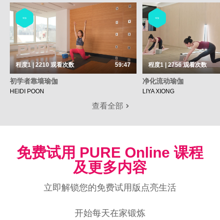
瑜伽
瑜伽
程度1 | 2210
观看次数
59:47
程度1 | 2756
观看次数
初学者靠墙瑜伽
净化流动瑜伽
HEIDI POON
LIYA XIONG
查看全部
免费试用 PURE Online 课程
及更多内容
立即解锁您的免费试用版点亮生活
开始每天在家锻炼