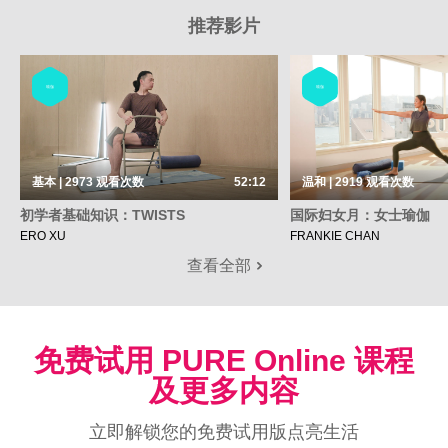
推荐影片
瑜伽
瑜伽
基本 | 2973
观看次数
52:12
温和 | 2919
观看次数
初学者基础知识：TWISTS
国际妇女月：女士瑜伽
ERO XU
FRANKIE CHAN
查看全部
免费试用 PURE Online 课程
及更多内容
立即解锁您的免费试用版点亮生活