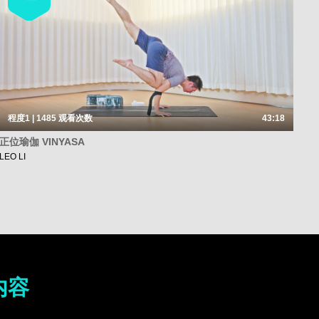
程度1 | 1485
观看次数
43:18
正位瑜伽 VINYASA
LEO LI
内容