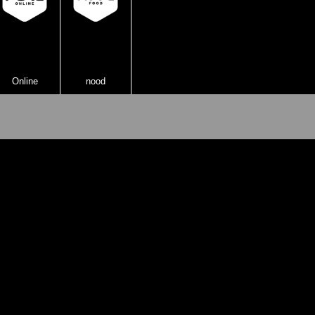
Online
nood