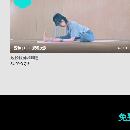
温和 | 1586
观看次数
42:03
放松拉伸和调息
SURYO QU
免