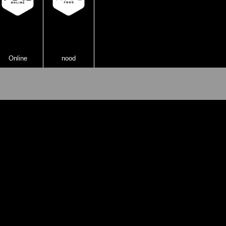
Online
nood