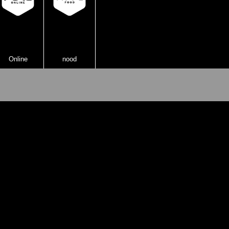
Online
nood