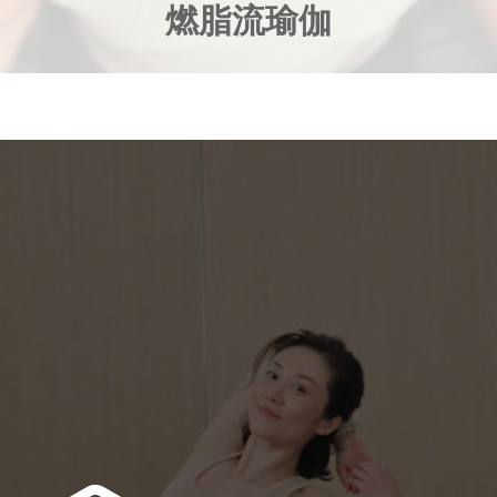
燃脂流瑜伽