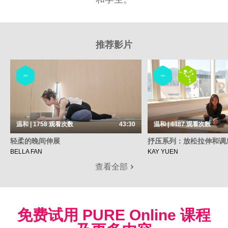
推荐影片
瑜伽
瑜伽
温和 | 1758
观看次数
43:30
温和 | 4487
观看次数
轻柔的晚间伸展
抒压系列：放松拉伸和调
BELLA FAN
KAY YUEN
查看全部
免费试用 PURE Online 课程