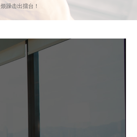
将烦躁击出擂台！