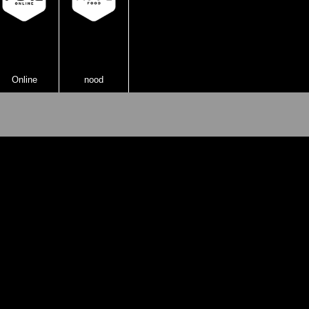
Online
nood