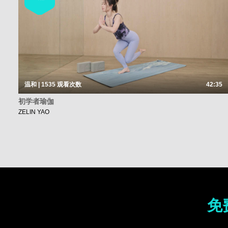
温和 | 1535
观看次数
42:35
初学者瑜伽
ZELIN YAO
免