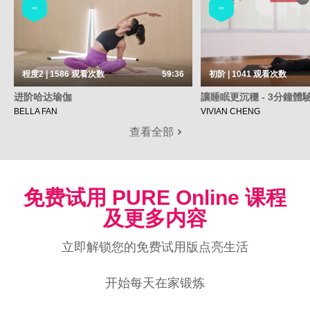
瑜伽
瑜伽
程度2 | 1586
观看次数
59:36
初阶 | 1041
观看次数
进阶哈达瑜伽
讓睡眠更沉穩 - 3分鐘體
BELLA FAN
VIVIAN CHENG
查看全部
免费试用 PURE Online 课程
及更多内容
立即解锁您的免费试用版点亮生活
开始每天在家锻炼