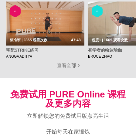
健身
瑜伽
标准班 | 2865
观看次数
43:48
程度1 | 1665
观看次数
宅配STRIKE练习
初学者的哈达瑜伽
ANGGA ADITYA
BRUCE ZHAO
查看全部
免费试用 PURE Online 课程
及更多内容
立即解锁您的免费试用版点亮生活
开始每天在家锻炼