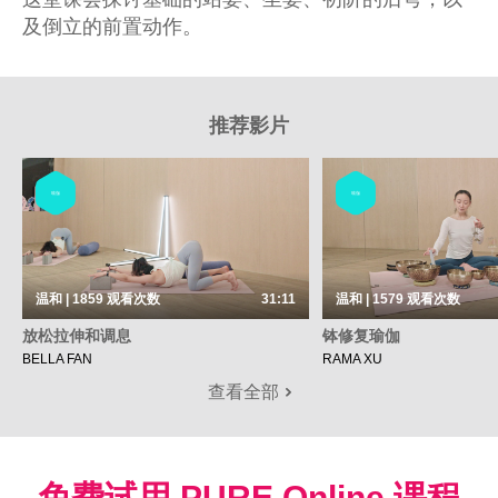
及倒立的前置动作。
推荐影片
瑜伽
瑜伽
温和 | 1859
观看次数
31:11
温和 | 1579
观看次数
放松拉伸和调息
钵修复瑜伽
BELLA FAN
RAMA XU
查看全部
免费试用 PURE Online 课程