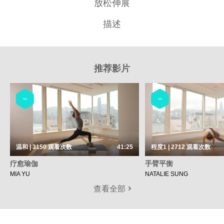
放松伸展
描述
推荐影片
瑜伽
瑜伽
温和 | 3150
观看次数
41:25
程度1 | 2712
观看次数
疗愈瑜伽
手臂平衡
MIA YU
NATALIE SUNG
查看全部